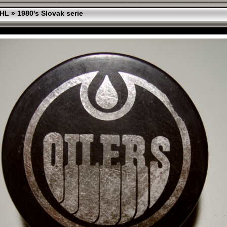
HL
»
1980's Slovak serie