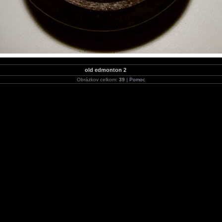
old edmonton 2
Obrázkov celkom:
39
|
Pomoc