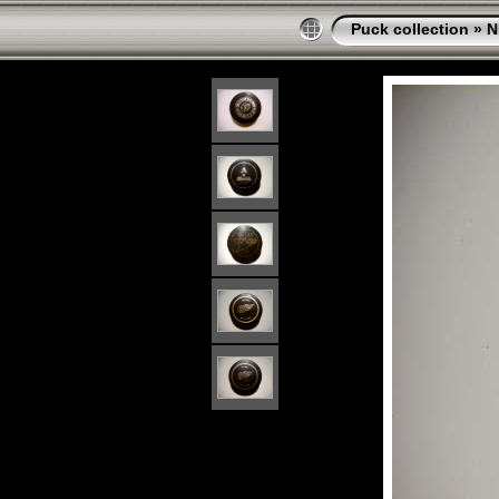
Puck collection
»
N