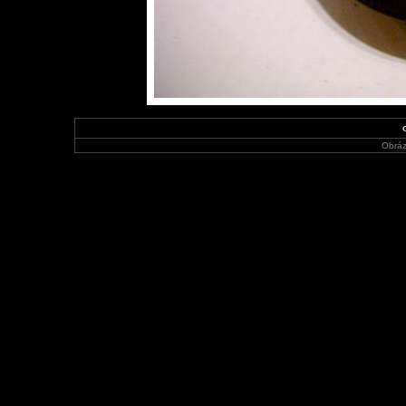
Obráz