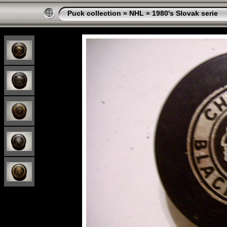
Puck collection
»
NHL
»
1980's Slovak serie