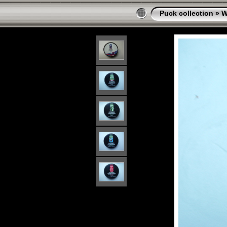
Puck collection
»
W