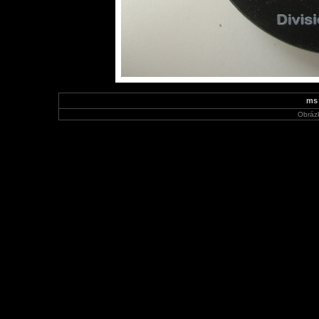
ms 
Obráz