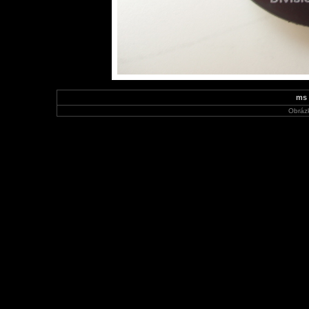
ms 
Obráz