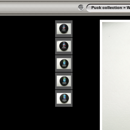
Puck collection
»
W