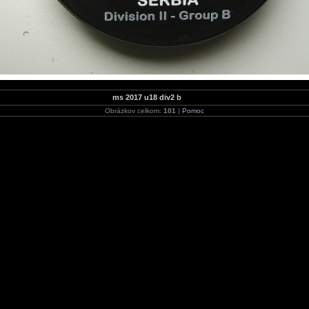
ms 2017 u18 div2 b
Obrázkov celkom:
101
|
Pomoc