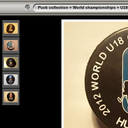
Puck collection
»
World championships
»
U18