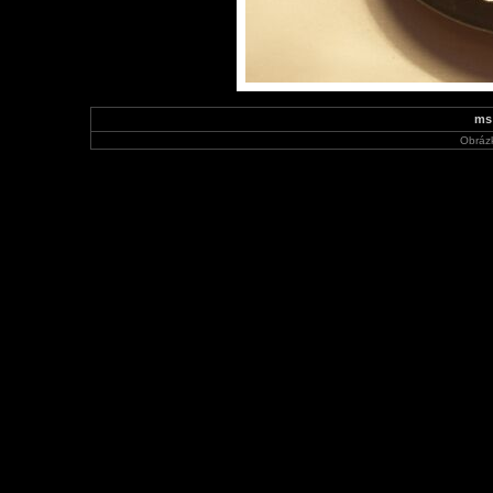
ms 
Obráz