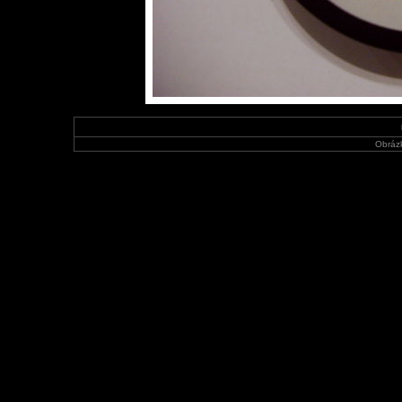
Obráz