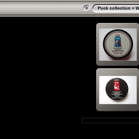
Puck collection
»
W