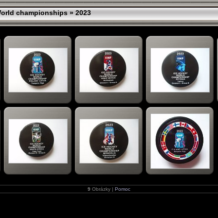
orld championships
» 2023
9
Obrázky |
Pomoc