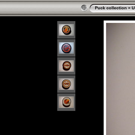
Puck collection
»
U