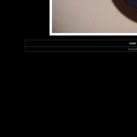
new 
Obráz