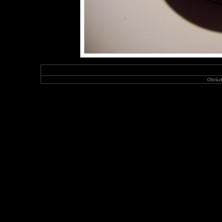
Obráz