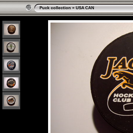
Puck collection
»
USA CAN