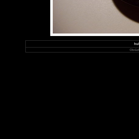
hu
Obráz