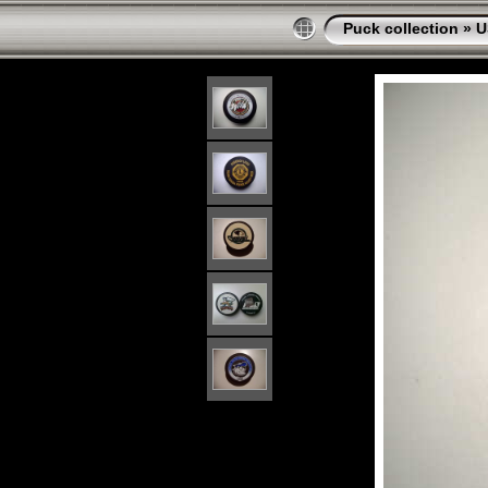
Puck collection
»
U