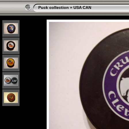
Puck collection
»
USA CAN