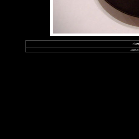
cle
Obráz