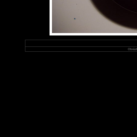
Obráz