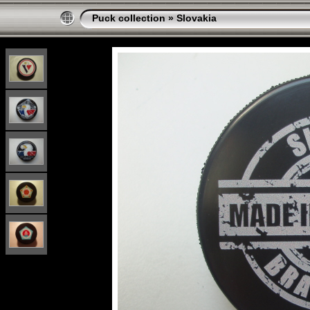
Puck collection
»
Slovakia