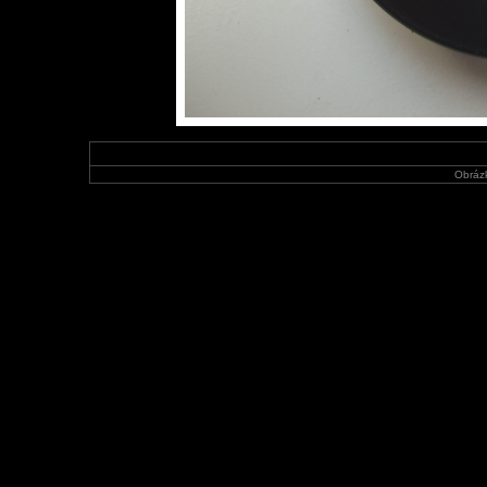
Obráz