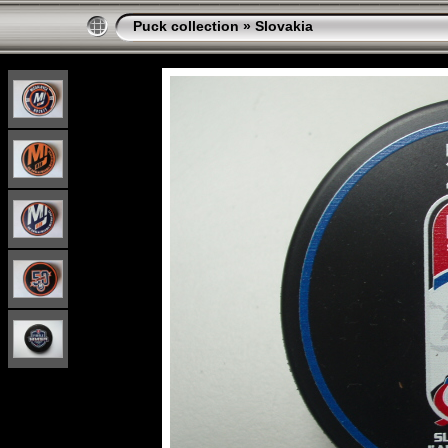
Puck collection
»
Slovakia