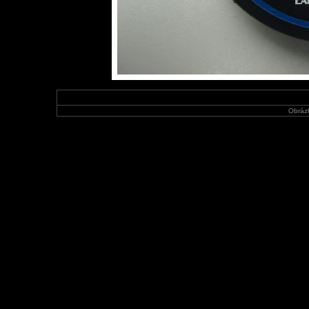
Obráz