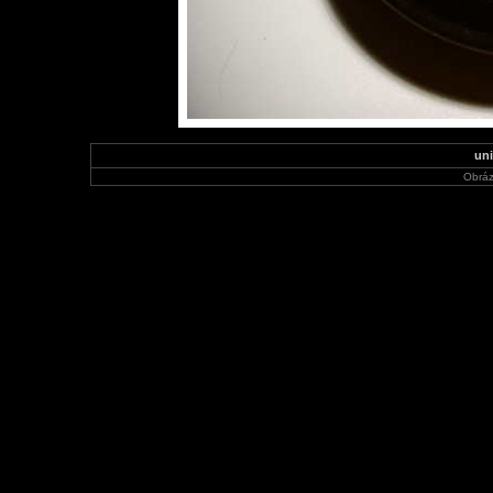
uni
Obráz