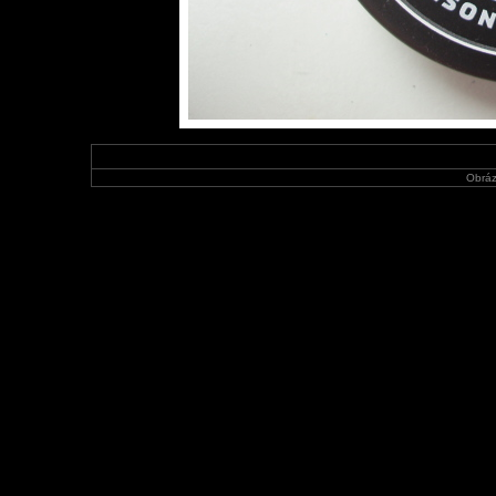
Obráz