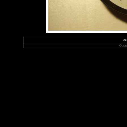
ce
Obráz