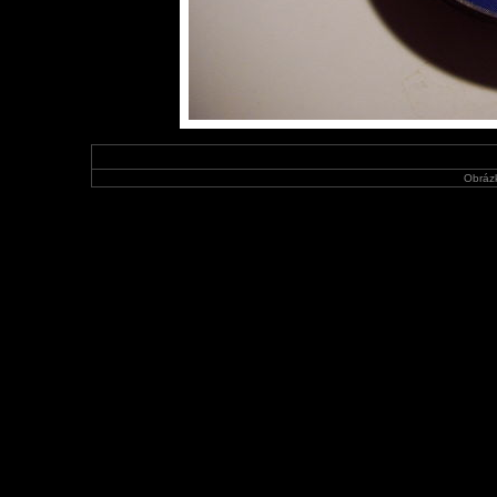
Obráz