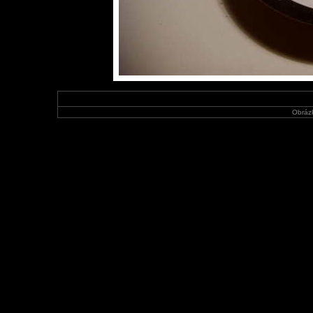
Obráz