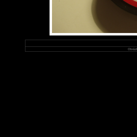
Obráz