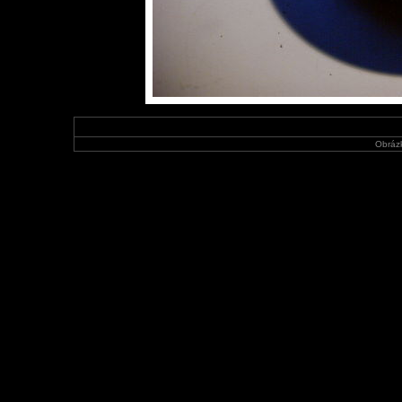
Obráz