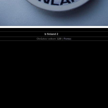
b finland 2
Obrázkov celkom:
120
|
Pomoc