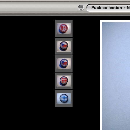
Puck collection
»
N