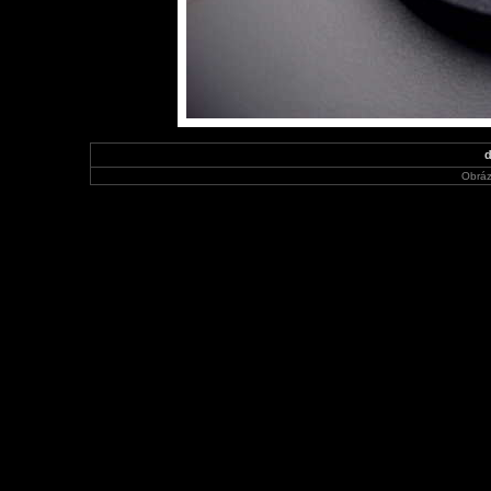
d
Obráz