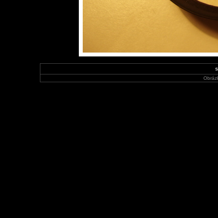
s
Obráz