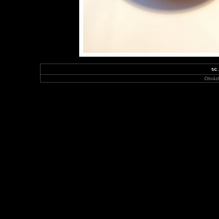
sc
Obráz