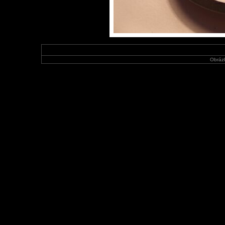
Obráz