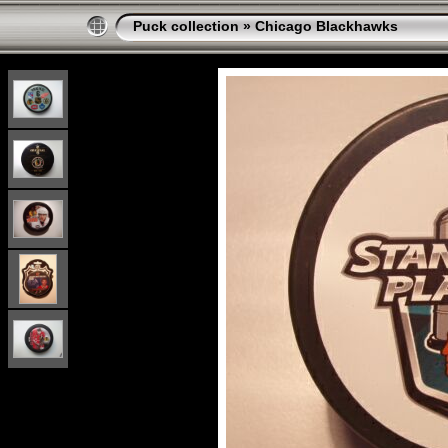
Puck collection
»
Chicago Blackhawks