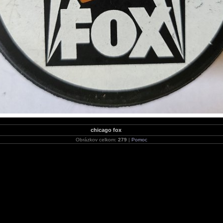
chicago fox
Obrázkov celkom:
279
|
Pomoc