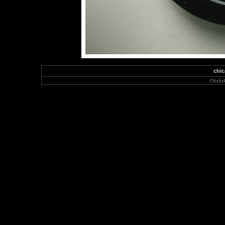
chic
Obráz