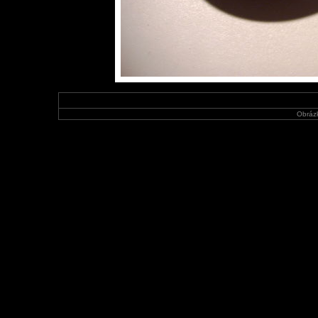
Obráz