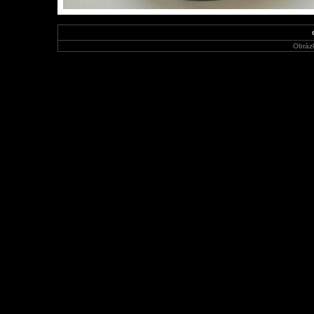
Obráz