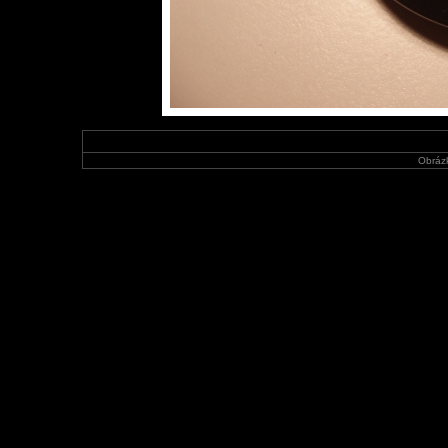
Obráz