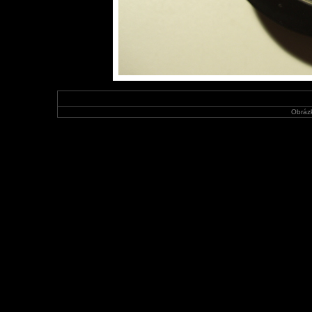
Obráz