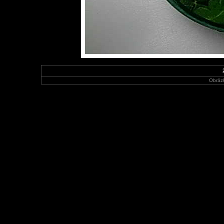
Obráz