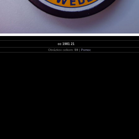
cc 1981 21
Obrázkov celkom:
59
|
Pomoc