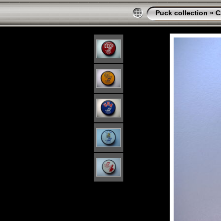
Puck collection
»
C