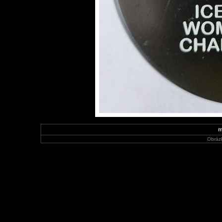
m
Obráz