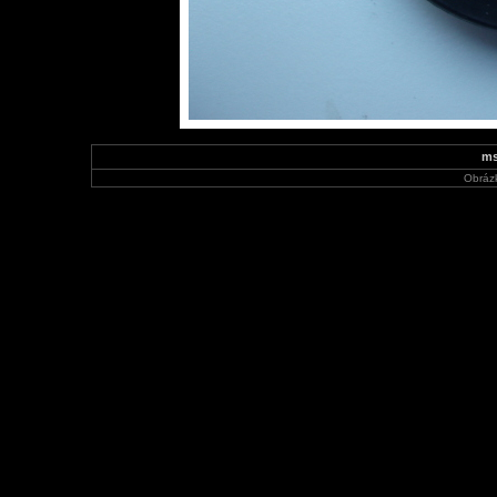
ms
Obráz