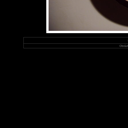
Obráz