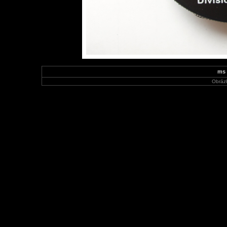
ms 
Obráz