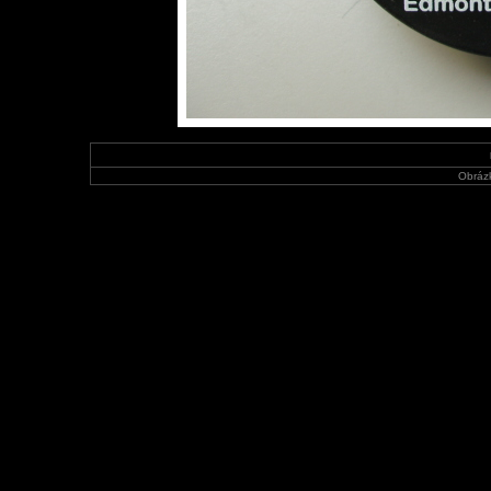
Obráz