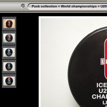
Puck collection
»
World championships
»
U20