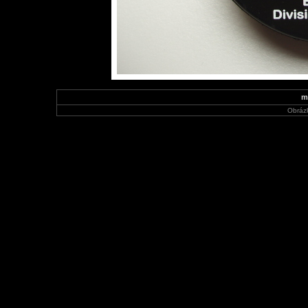
m
Obráz