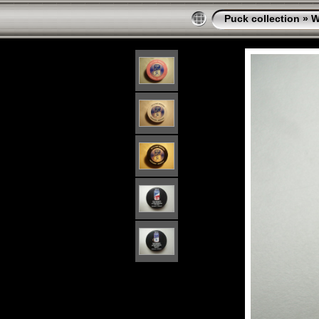
Puck collection
»
W