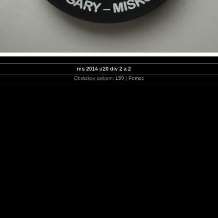
ms 2014 u20 div 2 a 2
Obrázkov celkom:
159
|
Pomoc