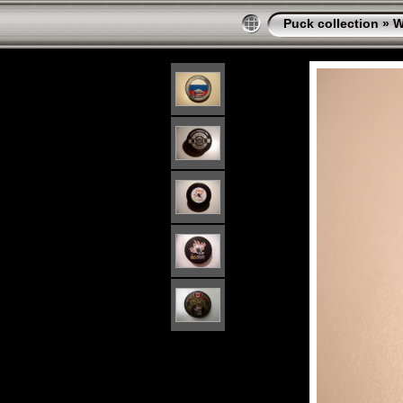
Puck collection
»
W