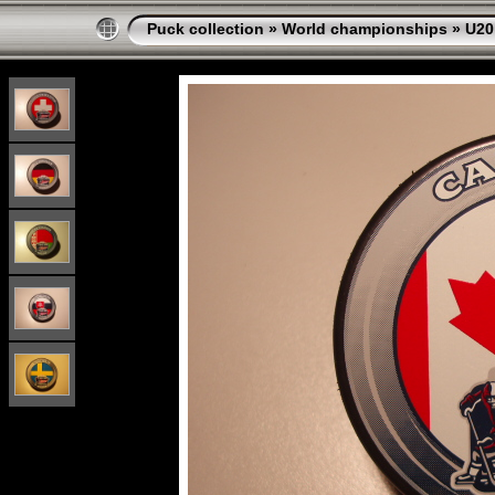
Puck collection
»
World championships
»
U20