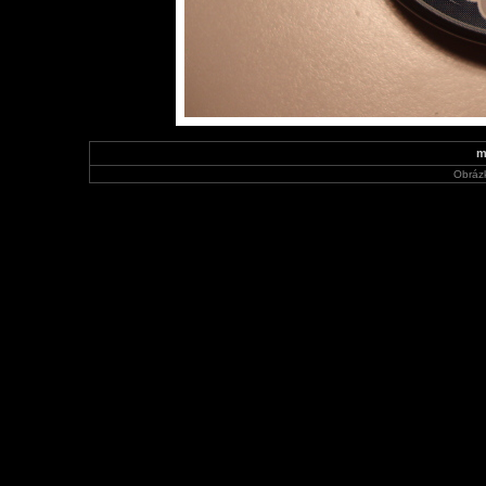
m
Obráz