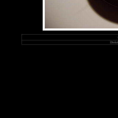
Obráz