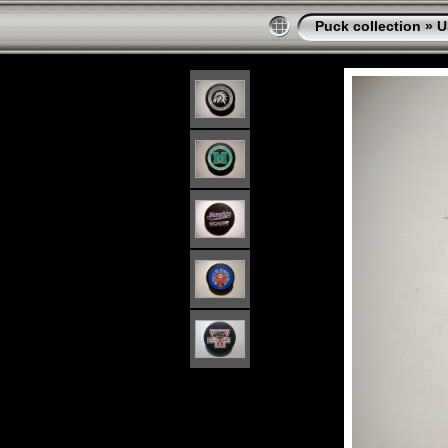
Puck collection
»
U