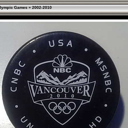
lympic Games
»
2002-2010