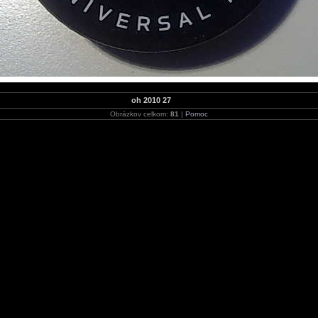
oh 2010 27
Obrázkov celkom:
81
|
Pomoc